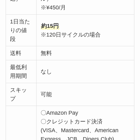
※¥450/月
1日当た
約15円
りの値
※120日サイクルの場合
段
送料
無料
最低利
なし
用期間
スキッ
可能
プ
〇Amazon Pay
〇クレジットカード決済
(VISA、Mastercard、American
Express、JCB、Diners Club)